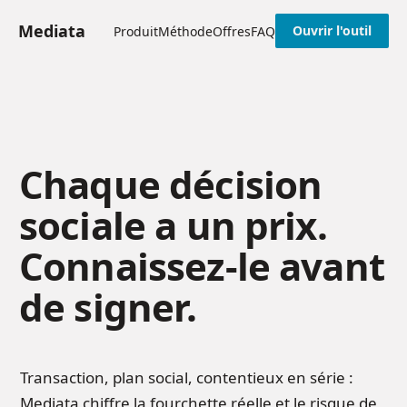
Mediata
Ouvrir l'outil
Produit
Méthode
Offres
FAQ
Chaque décision
sociale a un prix.
Connaissez-le avant
de signer.
Transaction, plan social, contentieux en série :
Mediata chiffre la fourchette réelle et le risque de