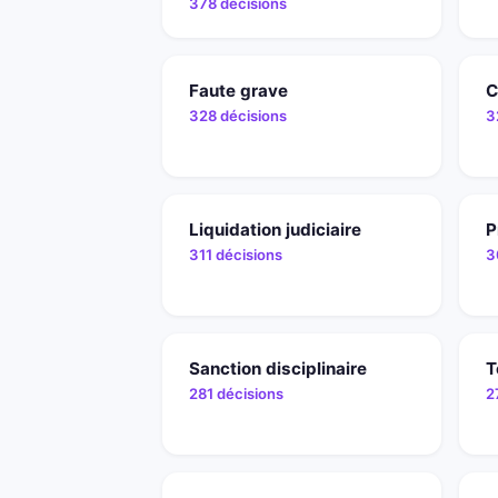
378 décisions
Faute grave
C
328 décisions
3
Liquidation judiciaire
P
311 décisions
3
Sanction disciplinaire
T
281 décisions
2