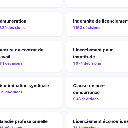
émunération
Indemnité de licenciemen
,325 décisions
1,193 décisions
upture du contrat de
Licenciement pour
ravail
inaptitude
,111 décisions
1,074 décisions
iscrimination syndicale
Clause de non-
39 décisions
concurrence
938 décisions
aladie professionnelle
Licenciement économiqu
76 décisions
764 décisions