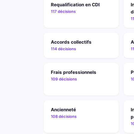
Requalification en CDI
I
117 décisions
d
1
Accords collectifs
A
114 décisions
1
Frais professionnels
P
109 décisions
1
Ancienneté
I
108 décisions
p
1