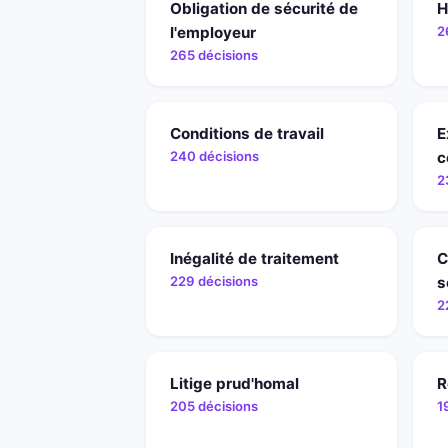
Obligation de sécurité de
H
l'employeur
2
265 décisions
Conditions de travail
E
240 décisions
c
2
Inégalité de traitement
C
229 décisions
s
2
Litige prud'homal
R
205 décisions
1