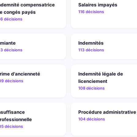
ndemnité compensatrice
Salaires impayés
e congés payés
116 décisions
16 décisions
miante
Indemnités
13 décisions
113 décisions
rime d'ancienneté
Indemnité légale de
09 décisions
licenciement
108 décisions
nsuffisance
Procédure administrative
rofessionnelle
104 décisions
05 décisions