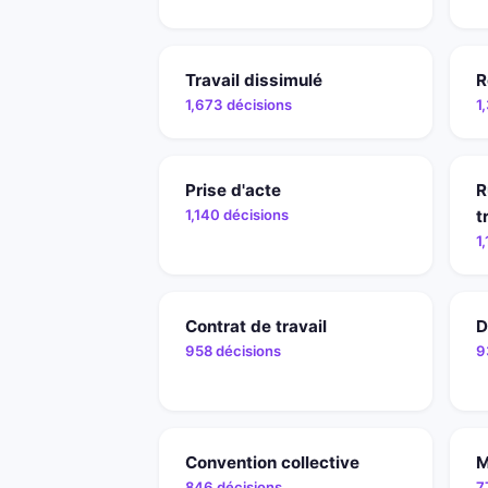
Travail dissimulé
R
1,673 décisions
1
Prise d'acte
R
1,140 décisions
t
1
Contrat de travail
D
958 décisions
9
Convention collective
M
846 décisions
7