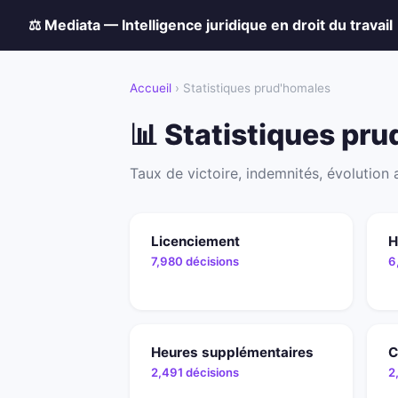
⚖️ Mediata
— Intelligence juridique en droit du travail
Accueil
› Statistiques prud'homales
📊 Statistiques pr
Taux de victoire, indemnités, évolution
Licenciement
H
7,980 décisions
6
Heures supplémentaires
C
2,491 décisions
2