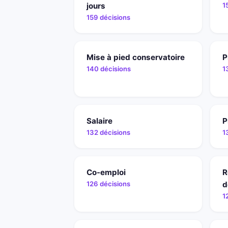
jours
1
159 décisions
Mise à pied conservatoire
P
140 décisions
1
Salaire
P
132 décisions
1
Co-emploi
R
126 décisions
d
1