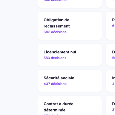
Obligation de
P
reclassement
6
698 décisions
Licenciement nul
D
583 décisions
5
Sécurité sociale
I
437 décisions
4
Contrat à durée
D
déterminée
3